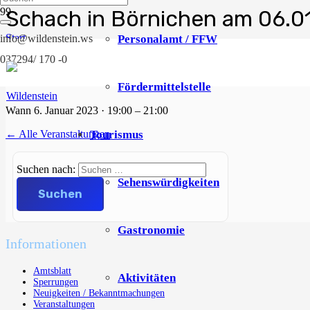
Schach in Börnichen am 06.0
Start
Personalamt / FFW
info@wildenstein.ws
Veranstaltungen
037294/ 170 -0
Schach in Börnichen am 06.01.2023_Matthias Reichel Gedenkturnier
Fördermittelstelle
Wann
6. Januar 2023 · 19:00 – 21:00
Tourismus
← Alle Veranstaltungen
Suchen nach:
Sehenswürdigkeiten
Gastronomie
Informationen
Amtsblatt
Aktivitäten
Sperrungen
Neuigkeiten / Bekanntmachungen
Veranstaltungen