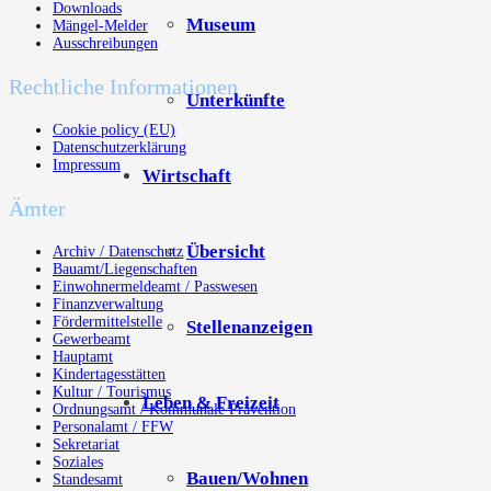
Downloads
Museum
Mängel-Melder
Ausschreibungen
Rechtliche Informationen
Unterkünfte
Cookie policy (EU)
Datenschutzerklärung
Impressum
Wirtschaft
Ämter
Übersicht
Archiv / Datenschutz
Bauamt/Liegenschaften
Einwohnermeldeamt / Passwesen
Finanzverwaltung
Fördermittelstelle
Stellenanzeigen
Gewerbeamt
Hauptamt
Kindertagesstätten
Kultur / Tourismus
Leben & Freizeit
Ordnungsamt / Kommunale Prävention
Personalamt / FFW
Sekretariat
Soziales
Bauen/Wohnen
Standesamt