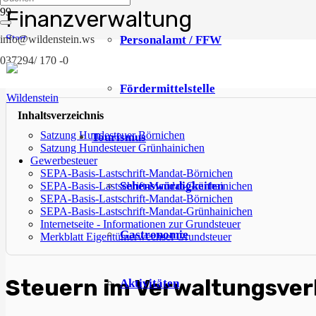
Finanzverwaltung
Start
Personalamt / FFW
info@wildenstein.ws
Finanzverwaltung
037294/ 170 -0
Letzte Änderung
vor 4 Jahren
Schnellauswahl
Fördermittelstelle
Inhaltsverzeichnis
Satzung Hundesteuer Börnichen
Tourismus
Satzung Hundesteuer Grünhainichen
Gewerbesteuer
SEPA-Basis-Lastschrift-Mandat-Börnichen
Sehenswürdigkeiten
SEPA-Basis-Lastschrift-Mandat-Grünhainichen
SEPA-Basis-Lastschrift-Mandat-Börnichen
SEPA-Basis-Lastschrift-Mandat-Grünhainichen
Internetseite - Informationen zur Grundsteuer
Gastronomie
Merkblatt Eigentümerwechsel Grundsteuer
Steuern im Verwaltungsver
Aktivitäten