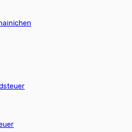
hainichen
ndsteuer
euer