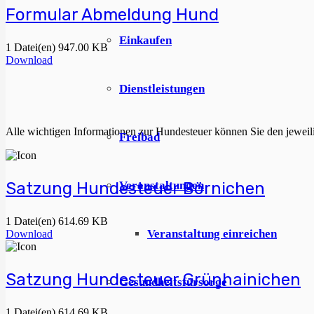
Formular Abmeldung Hund
Einkaufen
1 Datei(en)
947.00 KB
Download
Dienstleistungen
Alle wichtigen Informationen zur Hundesteuer können Sie den jewei
Freibad
Veranstaltungen
Satzung Hundesteuer Börnichen
1 Datei(en)
614.69 KB
Veranstaltung einreichen
Download
Satzung Hundesteuer Grünhainichen
Gesundheitsfürsorge
1 Datei(en)
614.69 KB