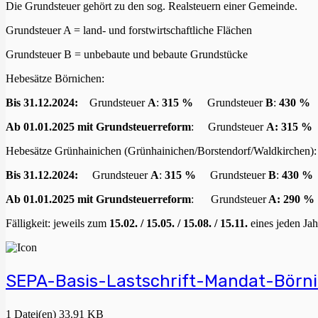
Die Grundsteuer gehört zu den sog. Realsteuern einer Gemeinde.
Grundsteuer A = land- und forstwirtschaftliche Flächen
Grundsteuer B = unbebaute und bebaute Grundstücke
Hebesätze Börnichen:
Bis 31.12.2024:
Grundsteuer
A
:
315 %
Grundsteuer
B
:
430 %
Ab 01.01.2025 mit Grundsteuerreform
: Grundsteuer
A: 315
Hebesätze Grünhainichen (Grünhainichen/Borstendorf/Waldkirchen):
Bis 31.12.2024:
Grundsteuer
A
:
315 %
Grundsteuer
B
:
430 %
Ab 01.01.2025 mit Grundsteuerreform
: Grundsteuer
A: 290
Fälligkeit: jeweils zum
15.02. /
15.05. /
15.08. /
15.11.
eines jeden Jah
SEPA-Basis-Lastschrift-Mandat-Börn
1 Datei(en)
33.91 KB