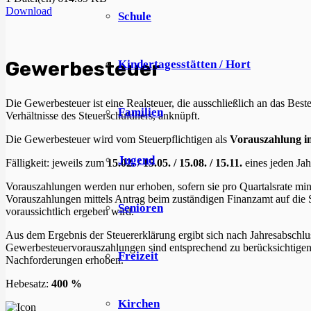
Download
Schule
Gewerbesteuer
Kindertagesstätten / Hort
Die Gewerbesteuer
ist eine Realsteuer, die ausschließlich an das Be
Familien
Verhältnisse des Steuerschuldners, anknüpft.
Die Gewerbesteuer wird vom Steuerpflichtigen als
Vorauszahlung in
Jugend
Fälligkeit: jeweils zum
15.02. /
15.05. /
15.08. /
15.11.
eines jeden Jah
Vorauszahlungen werden nur erhoben, sofern sie pro Quartalsrate mi
Vorauszahlungen mittels Antrag beim zuständigen Finanzamt auf die 
Senioren
voraussichtlich ergeben wird.
Aus dem Ergebnis der Steuererklärung ergibt sich nach Jahresabschlus
Gewerbesteuervorauszahlungen sind entsprechend zu berücksichtigen,
Freizeit
Nachforderungen erhoben.
Hebesatz:
400 %
Kirchen