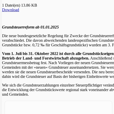
1 Datei(en)
13.86 KB
Download
Grundsteuerreform ab 01.01.2025
Die neue bundesgesetzliche Regelung für Zwecke der Grundsteuere
verabschiedet. Die davon abweichenden landesspezifischen Grundst
Grundstücke bzw. 0,72 ‰ für Geschäftsgrundstücke) wurden am 3. F
Vom 1. Juli bis 31. Oktober 2022 ist durch alle Grundstückseig
Betrieb der Land- und Forstwirtschaft abzugeben.
Anschließend s
Grundsteuermessbetrag fest. Nach Vorliegen der neuen Grundsteuerm
Gemeinden mit der »neuen« Grundsteuer auseinandersetzen. Sie werd
werden sie die neuen Grundsteuerbescheide versenden. Die neu berec
dahin wird die Grundsteuer auf Basis der bisherigen Einheitswerte we
Wie sich die Grundsteuerzahlungen einzelner Steuerpflichtiger veränd
die Entwicklung der Grundstückswerte regional stark voneinander abw
und Gemeinden.