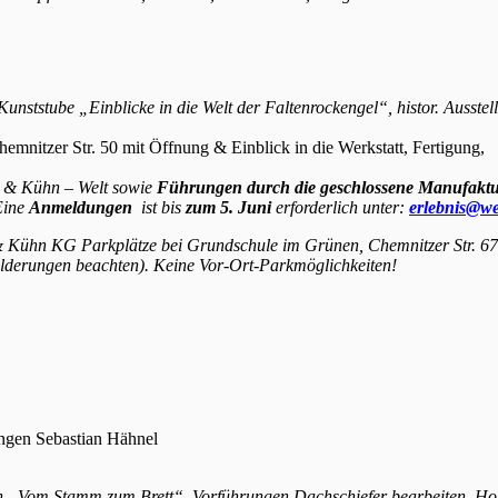
unststube „Einblicke in die Welt der Faltenrockengel“, histor. Ausstel
hemnitzer Str. 50 mit Öffnung & Einblick in die Werkstatt, Fertigung,
 & Kühn – Welt sowie
Führungen durch die geschlossene Manufaktu
Eine
Anmeldungen
ist
bis
zum 5. Juni
erforderlich unter:
erlebnis@we
 Kühn KG Parkplätze bei Grundschule im Grünen, Chemnitzer Str. 67
ilderungen beachten). Keine Vor-Ort-Parkmöglichkeiten!
tungen Sebastian Hähnel
n „Vom Stamm zum Brett“, Vorführungen Dachschiefer bearbeiten, Ho