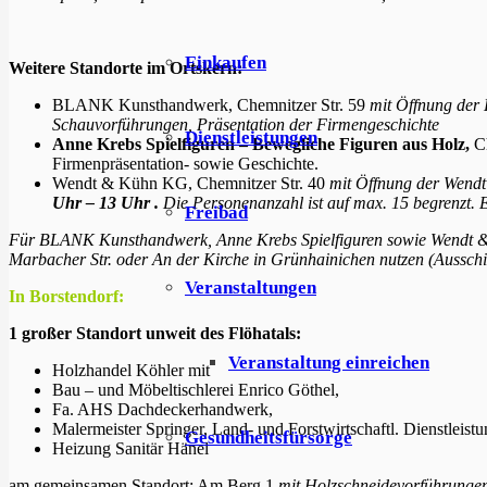
Einkaufen
Weitere Standorte im Ortskern:
BLANK Kunsthandwerk, Chemnitzer Str. 59
mit Öffnung der K
Schauvorführungen, Präsentation der Firmengeschichte
Dienstleistungen
Anne Krebs Spielfiguren – Bewegliche Figuren aus Holz,
C
Firmenpräsentation- sowie Geschichte.
Wendt & Kühn KG, Chemnitzer Str. 40
mit Öffnung der Wendt
Uhr – 13 Uhr .
Die
Personenanzahl ist auf max. 15 begrenzt.
Freibad
Für BLANK Kunsthandwerk, Anne Krebs Spielfiguren sowie Wendt &
Marbacher Str. oder An der Kirche in Grünhainichen nutzen (Aussch
Veranstaltungen
In Borstendorf:
1 großer Standort unweit des Flöhatals:
Veranstaltung einreichen
Holzhandel Köhler mit
Bau – und Möbeltischlerei Enrico Göthel,
Fa. AHS Dachdeckerhandwerk,
Malermeister Springer, Land- und Forstwirtschaftl. Dienstleis
Gesundheitsfürsorge
Heizung Sanitär Hänel
am gemeinsamen Standort: Am Berg 1
mit Holzschneidevorführunge