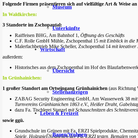
Folgende Firmen präsentieren sich auf vielfältige Art & Weise 
Museum
In Waldkirchen:
3 Standorte im Zschopautal:
Unterkünfte
Raiffeisen BHG, Am Bahnhof 1,
Öffnung des Geschäfts
C.F. Rolle GmbH Mühle, Zschopenthal 15
mit Einblick in die
Malerfachbetrieb Mike Scheller, Zschopenthal 14
mit kreative
Wirtschaft
außerdem:
Historisches aus dem Zschopenthal im Hof des Blaufarbenwer
Übersicht
In Grünhainichen:
1 großer Standort am Ortseingang Grünhainichen
(aus Richtung
Stellenanzeigen
ZABAG Security Engineering GmbH, Am Wasserwerk 38
mit
Turnvereins Grünhianichen 1863 e.V., Heißer Draht, Gabelstap
dazu Fa. Tischlerei Stanzel
mit Schauschnitzen des Schnitzverei
Leben & Freizeit
sowie ggü.
Grundschule im Grünen mit Fa. ERZI Spielprodukte, Chemnitz
Bauen/Wohnen
Spiele, Holzspiel-Neuheiten der Fa. ERZI testen, Bemalen von