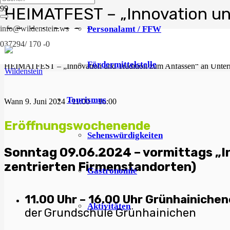
HEIMATFEST – „Innovation un
09.06.2024
Personalamt / FFW
info@wildenstein.ws
037294/ 170 -0
Start
Veranstaltungen
Fördermittelstelle
HEIMATFEST – „Innovation und Tradition zum Anfassen“ an Unter
Tourismus
Wann
9. Juni 2024 · 11:00 – 16:00
Eröffnungswochenende
Sehenswürdigkeiten
Sonntag 09.06.2024 – vormittags „I
zentrierten Firmenstandorten)
Gastronomie
11.00 Uhr – 16.00 Uhr Grünhainiche
Aktivitäten
der Grundschule Grünhainichen