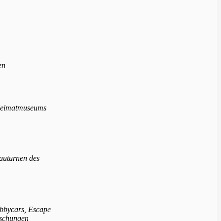
en
 Heimatmuseums
auturnen des
bbycars, Escape
aschungen