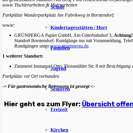
sowie Tischlerarbeiten & Malerarbeiten
Schule
Parkplätze Wanderparkplatz Am Fabrikweg in Borstendorf.
sowie:
Kindertagesstätten / Hort
GRÜNPERGA Papier GmbH, Am Güterbahnhof 3,
Achtung!
Standort Borstendorf. Rundgänge nur mit Voranmeldung, Tele
Rundgängen unter
www.gruenperga.de
.
Familien
1 weiterer Standort:
Zimmerei Immanuel Otto, Flossmühler Str. 8
mit Besichtigung
Jugend
Parkplätze vor Ort vorhanden
-> Für gastronomische Betreuung ist gesorgt <-
Senioren
Hier geht es zum Flyer:
Übersicht off
Freizeit
Kirchen