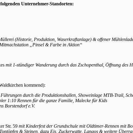
an folgenden Unternehmer-Standorten:
 Müllerei (Historie, Produktion, Waserkraftanlage) & offener Mühlenlad
r Mitmachstation „Pinsel & Farbe in Aktion“
kes
mit 1-stündiger Wanderung durch das Zschopenthal, Öffnung des
 Waldkirchen kommend):
 Führungen durch die Produktionshallen, Showeinlage MTB-Trail, Sch
ler 1:10 Rennen für die ganze Familie, Malecke für Kids
ns Borstendorf e.V.
er Str. 59
mit Kinderfest der Grundschule
mit Oldtimer-Rennen mit Bo
 Tontöpfen & Steinen, dazu Eis, Zuckerwatte, Langos & weitere Überr