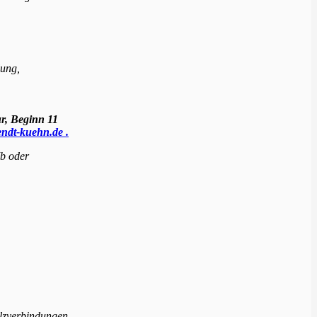
lung,
r, Beginn 11
ndt-kuehn.de .
b oder
lzverbindungen