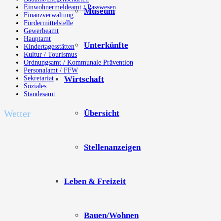
Einwohnermeldeamt / Passwesen
Museum
Finanzverwaltung
Fördermittelstelle
Gewerbeamt
Hauptamt
Unterkünfte
Kindertagesstätten
Kultur / Tourismus
Ordnungsamt / Kommunale Prävention
Personalamt / FFW
Wirtschaft
Sekretariat
Soziales
Standesamt
Wetter
Übersicht
Stellenanzeigen
Leben & Freizeit
Bauen/Wohnen