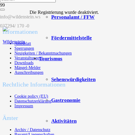
Die Registrierung wurde deaktiviert.
Personalamt / FFW
info@wildenstein.ws
037294/ 170 -0
Informationen
Fördermittelstelle
Amtsblatt
Sperrungen
Neuigkeiten / Bekanntmachungen
Tourismus
Veranstaltungen
Downloads
Mängel-Melder
Ausschreibungen
Sehenswürdigkeiten
Rechtliche Informationen
Cookie policy (EU)
Gastronomie
Datenschutzerklärung
Impressum
Ämter
Aktivitäten
Archiv / Datenschutz
Bauamt/Liegenschaften