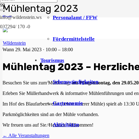
Mühlentag 2023
Start
Personalamt / FFW
info@wildenstein.ws
Veranstaltungen
037294/ 170 -0
Mühlentag 2023
Fördermittelstelle
Wann
29. Mai 2023 · 10:00 – 18:00
Tourismus
Mühlentag 2023 – Herzlich
Sehenswürdigkeiten
Besuchen Sie uns zum Mühlentag,
am Pfingstmontag, den 29.05.20
Erleben Sie Müllerhandwerk & informative Mühlenführungen und entd
Gastronomie
Im Hof des Blaufarbenwerks (neben unserer Mühle) spielt ab 13:30 
Parkmöglichkeiten sind an der Mühle vorhanden.
Aktivitäten
Wir freuen uns auf Sie. Herzlich Willkommen!
← Alle Veranstaltungen