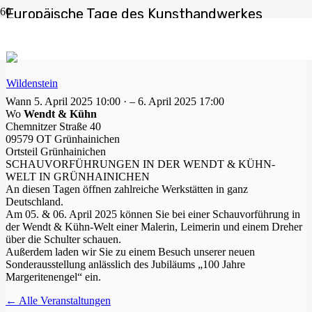
Europäische Tage des Kunsthandwerkes
Start
Grünhainichen
Europäische Tage des Kunsthandwerkes
Wann
5. April 2025 10:00 · – 6. April 2025 17:00
Wo
Wendt & Kühn
Chemnitzer Straße 40
09579 OT Grünhainichen
Ortsteil
Grünhainichen
SCHAUVORFÜHRUNGEN IN DER WENDT & KÜHN-
WELT IN GRÜNHAINICHEN
An diesen Tagen öffnen zahlreiche Werkstätten in ganz
Deutschland.
Am 05. & 06. April 2025 können Sie bei einer Schauvorführung in
der Wendt & Kühn-Welt einer Malerin, Leimerin und einem Dreher
über die Schulter schauen.
Außerdem laden wir Sie zu einem Besuch unserer neuen
Sonderausstellung anlässlich des Jubiläums „100 Jahre
Margeritenengel“ ein.
← Alle Veranstaltungen