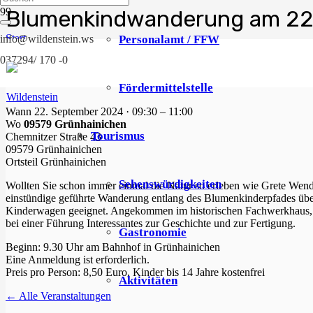
Blumenkindwanderung am 22
Start
Personalamt / FFW
info@wildenstein.ws
Grünhainichen
037294/ 170 -0
Blumenkindwanderung am 22.09.2024
Fördermittelstelle
Wann
22. September 2024 · 09:30 – 11:00
Wo
09579 Grünhainichen
Tourismus
Chemnitzer Straße 43
09579 Grünhainichen
Ortsteil
Grünhainichen
Sehenswürdigkeiten
Wollten Sie schon immer einmal die Natur so erleben wie Grete Wendt
einstündige geführte Wanderung entlang des Blumenkinderpfades übe
Kinderwagen geeignet. Angekommen im historischen Fachwerkhaus, be
bei einer Führung Interessantes zur Geschichte und zur Fertigung.
Gastronomie
Beginn: 9.30 Uhr am Bahnhof in Grünhainichen
Eine Anmeldung ist erforderlich.
Preis pro Person: 8,50 Euro, Kinder bis 14 Jahre kostenfrei
Aktivitäten
← Alle Veranstaltungen