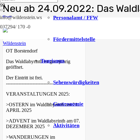
Neu ab 24.09.2022: Das Wald
Start
Personalamt / FFW
info@wildenstein.ws
Borstendorf
037294/ 170 -0
Neu ab 24.09.2022: Das Waldlabyrinth mit Bambiniwanderweg
Fördermittelstelle
OT Borstendorf
Tourismus
Das Waldlabyrinth ist ganzjährig
geöffnet.
Der Eintritt ist frei.
Sehenswürdigkeiten
------------------------------
VERANSTALTUNGEN 2025:
Gastronomie
>OSTERN im Waldlabyrinth am 21.
APRIL 2025
>ADVENT im Waldlabyrinth am 07.
Aktivitäten
DEZEMBER 2025
>WANDERUNGEN im