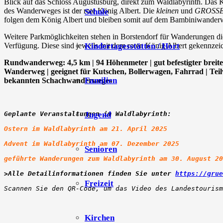
Blick auf das Schloss Augustusburg, direkt zum Waldlabyrinth. Das
des Wanderweges ist der rote König Albert. Die
kleinen
und
GROSS
Schule
folgen dem König Albert und bleiben somit auf dem Bambiniwander
Weitere Parkmöglichkeiten stehen in Borstendorf für Wanderungen die
Kindertagesstätten / Hort
Verfügung. Diese sind jeweils mit dem roten König Albert gekennzei
Rundwanderweg: 4,5 km | 94 Höhenmeter | gut befestigter breite
Wanderweg | geeignet für Kutschen, Bollerwagen, Fahrrad | Tei
Familien
bekannten Schachwanderweges
Jugend
Geplante Veranstaltungen im Waldlabyrinth:
Ostern im Waldlabyrinth am 21. April 2025

Advent im Waldlabyrinth am 07. Dezember 2025

Senioren
geführte Wanderungen zum Waldlabyrinth am 30. August 20
>Alle Detailinformationen finden Sie unter 
https://grue
Freizeit
Scannen Sie den QR-Code, um das Video des Landestourism
Kirchen