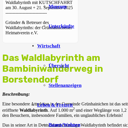
Waldlabyrinth mit KUTSCHFAHRT
Museum
am 30. August + 21. September 2025
-----------------------------
Gründer & Betreuer des
Unterkünfte
Waldlabyrinths: der Grünhainichener
Heimatverein e.V.
Wirtschaft
Das Waldlabyrinth am
Übersicht
Bambiniwanderweg in
Borstendorf
Stellenanzeigen
Beschreibung:
Eine besondere Attraktion in der Gemeinde Grünhainichen ist das sei
Leben & Freizeit
2
eröffnete
Waldlabyrinth
. Auf 1.000 m
und einer Weglänge von 1,2 
den Besuchern, insbesondere Familien, ein unglaubliches Erlebnis!
Bauen/Wohnen
Das in seiner Art in Deutschland einmalige Waldlabyrinth befindet sic