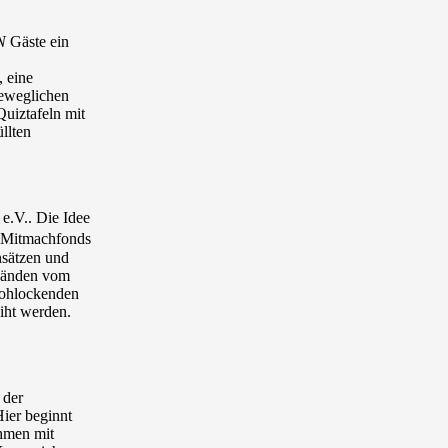
N
Gäste ein
, eine
beweglichen
uiztafeln mit
llten
e.V.. Die Idee
⁺ Mitmachfonds
nsätzen und
 Händen vom
rohlockenden
iht werden.
 der
ier beginnt
hmen mit