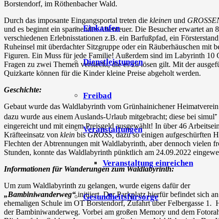
Borstendorf, im Röthenbacher Wald.
Durch das imposante Eingangsportal treten die
kleinen
und
GROSSE
Einkaufen
und es beginnt ein spannendes Abenteuer. Die Besucher erwartet an 8
verschiedenen Erlebnisstationen z.B. ein Barfußpfad, ein Försterstand
Ruheinsel mit überdachter Sitzgruppe oder ein Räuberhäuschen mit 
Figuren. Ein Muss für jede Familie! Außerdem sind im Labyrinth 10 Q
Dienstleistungen
Fragen zu zwei Themen versteckt, die es zu lösen gilt. Mit der ausgefü
Quizkarte können für die Kinder kleine Preise abgeholt werden.
Geschichte:
Freibad
Gebaut wurde das Waldlabyrinth vom Grünhainichener Heimatverein 
dazu wurde aus einem Auslands-Urlaub mitgebracht; diese bei simul
eingereicht und mit einem Preisgeld ausgewählt! In über 46 Arbeitsei
Veranstaltungen
Kräfteeinsatz von
klein
bis
GROSS,
dazu so einigen aufgeschürften
Flechten der Abtrennungen mit Waldlabyrinth, aber dennoch vielen f
Stunden, konnte das Waldlabyrinth pünktlich am 24.09.2022 eingewe
Veranstaltung einreichen
Informationen für Wanderungen zum Waldlabyrinth:
Um zum Waldlabyrinth zu gelangen, wurde eigens dafür der
„Bambiniwanderweg“
initiiert. Der Parkplatz hierfür befindet sich an
Gesundheitsfürsorge
ehemaligen Schule im OT Borstendorf, Zufahrt über Felbergasse 1. H
der Bambiniwanderweg. Vorbei am großen Memory und dem Fotora