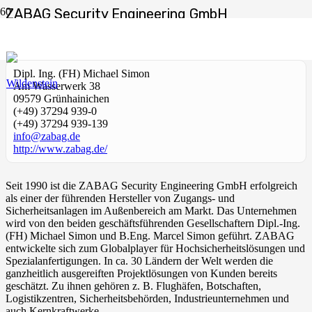
ZABAG Security Engineering GmbH
Start
Dienstleistungen
ZABAG Security Engineering GmbH
Dipl. Ing. (FH) Michael Simon
Am Wasserwerk 38
09579 Grünhainichen
(+49) 37294 939-0
(+49) 37294 939-139
info@zabag.de
http://www.zabag.de/
Seit 1990 ist die ZABAG Security Engineering GmbH erfolgreich
als einer der führenden Hersteller von Zugangs- und
Sicherheitsanlagen im Außenbereich am Markt. Das Unternehmen
wird von den beiden geschäftsführenden Gesellschaftern Dipl.-Ing.
(FH) Michael Simon und B.Eng. Marcel Simon geführt. ZABAG
entwickelte sich zum Globalplayer für Hochsicherheitslösungen und
Spezialanfertigungen. In ca. 30 Ländern der Welt werden die
ganzheitlich ausgereiften Projektlösungen von Kunden bereits
geschätzt. Zu ihnen gehören z. B. Flughäfen, Botschaften,
Logistikzentren, Sicherheitsbehörden, Industrieunternehmen und
auch Kernkraftwerke.