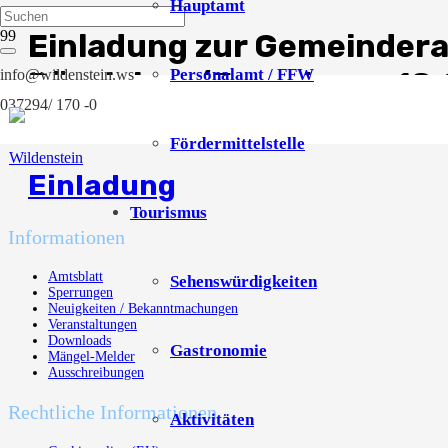
Hauptamt
Einladung zur Gemeindera
Börnichen/Erzgeb. am 18
Personalamt / FFW
info@wildenstein.ws
037294/ 170 -0
8. Mai 2026
Fördermittelstelle
Einladung
Tourismus
Informationen
Amtsblatt
Sehenswürdigkeiten
Sperrungen
Neuigkeiten / Bekanntmachungen
Veranstaltungen
Downloads
Gastronomie
Mängel-Melder
Ausschreibungen
Rechtliche Informationen
Aktivitäten