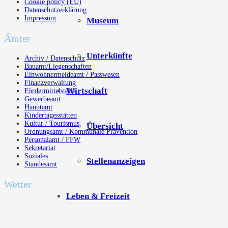
Cookie policy (EU)
Datenschutzerklärung
Impressum
Museum
Ämter
Unterkünfte
Archiv / Datenschutz
Bauamt/Liegenschaften
Einwohnermeldeamt / Passwesen
Finanzverwaltung
Wirtschaft
Fördermittelstelle
Gewerbeamt
Hauptamt
Kindertagesstätten
Kultur / Tourismus
Übersicht
Ordnungsamt / Kommunale Prävention
Personalamt / FFW
Sekretariat
Soziales
Stellenanzeigen
Standesamt
Wetter
Leben & Freizeit