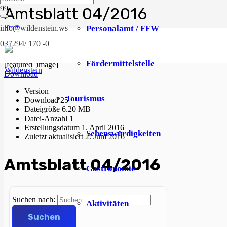
Amtsblatt 04/2016
Start
Personalamt / FFW
info@wildenstein.ws
Amtsblatt
037294/ 170 -0
2016
Amtsblatt 04/2016
Fördermittelstelle
[featured_image]
Download
Version
Tourismus
Download
25
Dateigröße
6.20 MB
Datei-Anzahl
1
Erstellungsdatum
1. April 2016
Sehenswürdigkeiten
Zuletzt aktualisiert
2. Juni 2016
Amtsblatt 04/2016
Gastronomie
Suchen nach:
Aktivitäten