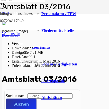
Amtsblatt 03/2016
Start
Personalamt / FFW
info@wildenstein.ws
Amtsblatt
037294/ 170 -0
2016
Amtsblatt 03/2016
Fördermittelstelle
[featured_image]
Download
Version
Tourismus
Download
22
Dateigröße
7.21 MB
Datei-Anzahl
1
Erstellungsdatum
1. März 2016
Sehenswürdigkeiten
Zuletzt aktualisiert
2. Juni 2016
Amtsblatt 03/2016
Gastronomie
Suchen nach:
Aktivitäten