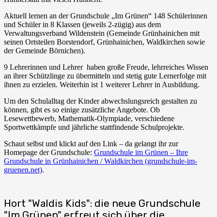
Aktuell lernen an der Grundschule „Im Grünen“ 148 Schülerinnen
und Schüler in 8 Klassen (jeweils 2-zügig) aus dem
Verwaltungsverband Wildenstein (Gemeinde Grünhainichen mit
seinen Ortsteilen Borstendorf, Grünhainichen, Waldkirchen sowie
der Gemeinde Börnichen).
9 Lehrerinnen und Lehrer haben große Freude, lehrreiches Wissen
an ihrer Schützlinge zu übermitteln und stetig gute Lernerfolge mit
ihnen zu erzielen. Weiterhin ist 1 weiterer Lehrer in Ausbildung.
Um den Schulalltag der Kinder abwechslungsreich gestalten zu
können, gibt es so einige zusätzliche Angebote. Ob
Lesewettbewerb, Mathematik-Olympiade, verschiedene
Sportwettkämpfe und jährliche stattfindende Schulprojekte.
Schaut selbst und klickt auf den Link – da gelangt ihr zur
Homepage der Grundschule:
Grundschule im Grünen – Ihre
Grundschule in Grünhainichen / Waldkirchen (grundschule-im-
gruenen.net)
.
Hort "Waldis Kids": die neue Grundschule
"Im Grünen" erfreut sich über die